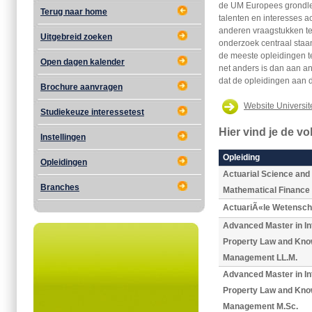
de UM Europees grondle
Terug naar home
talenten en interesses a
anderen vraagstukken te
Uitgebreid zoeken
onderzoek centraal staa
de meeste opleidingen t
Open dagen kalender
net anders is dan aan a
dat de opleidingen aan 
Brochure aanvragen
Website Universite
Studiekeuze interessetest
Hier vind je de v
Instellingen
Opleiding
Opleidingen
Actuarial Science and
Branches
Mathematical Finance
ActuariÃ«le Wetensc
Advanced Master in Int
Property Law and Kno
Management LL.M.
Advanced Master in Int
Property Law and Kno
Management M.Sc.