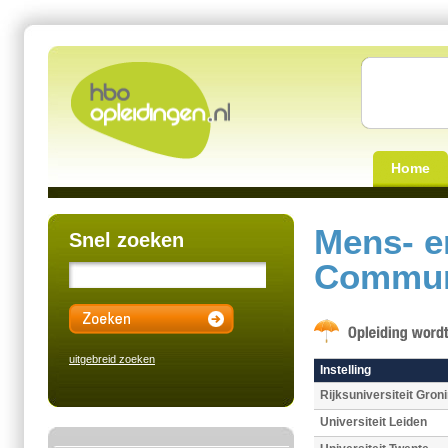
Home
Mens- e
Snel zoeken
Commun
uitgebreid zoeken
Instelling
Rijksuniversiteit Gron
Universiteit Leiden