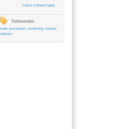
Cultuur & Maatschappij
media
,
journalistiek
,
voorlichting
,
redactie
,
redacteur