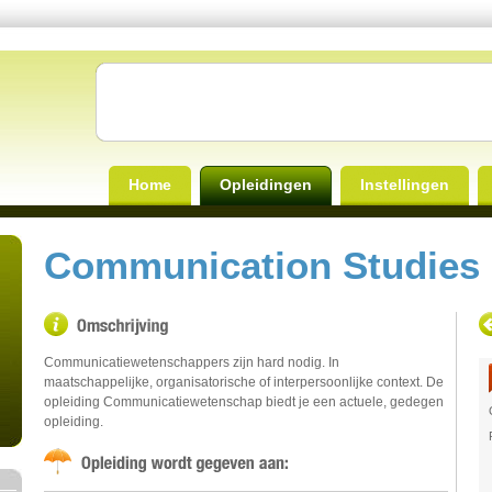
Home
Opleidingen
Instellingen
Communication Studies
Communicatiewetenschappers zijn hard nodig. In
maatschappelijke, organisatorische of interpersoonlijke context. De
opleiding Communicatiewetenschap biedt je een actuele, gedegen
opleiding.