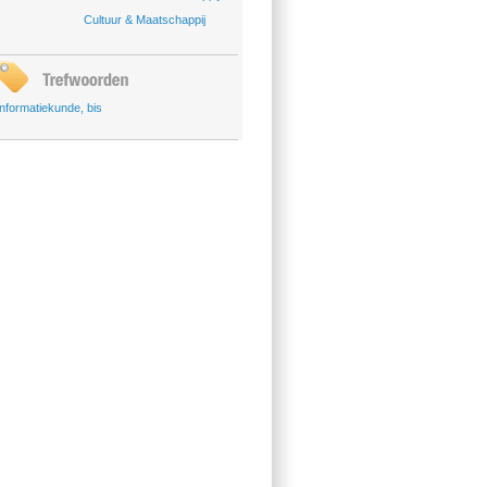
Cultuur & Maatschappij
informatiekunde
,
bis