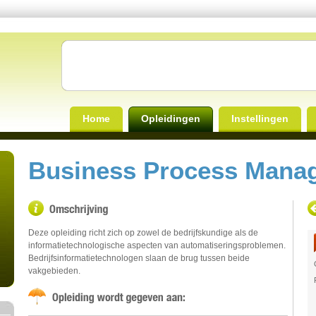
Home
Opleidingen
Instellingen
Business Process Manag
Deze opleiding richt zich op zowel de bedrijfskundige als de
informatietechnologische aspecten van automatiseringsproblemen.
Bedrijfsinformatietechnologen slaan de brug tussen beide
vakgebieden.