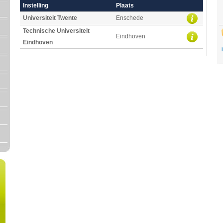
Instelling
Plaats
Universiteit Twente
Enschede
Technische Universiteit
Eindhoven
Eindhoven