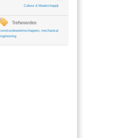
Cultuur & Maatschappij
constructiewetenschappen
,
mechanical
engineering