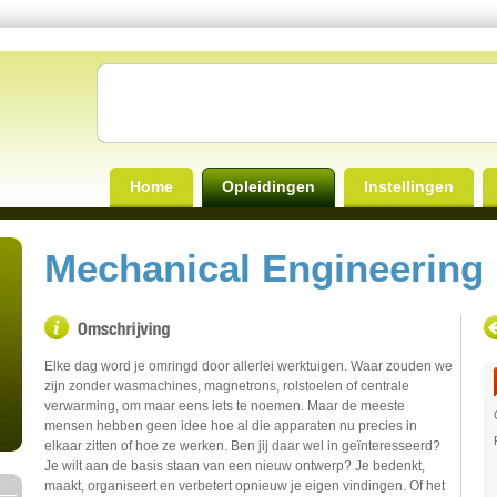
Home
Opleidingen
Instellingen
Mechanical Engineering
Elke dag word je omringd door allerlei werktuigen. Waar zouden we
zijn zonder wasmachines, magnetrons, rolstoelen of centrale
verwarming, om maar eens iets te noemen. Maar de meeste
mensen hebben geen idee hoe al die apparaten nu precies in
elkaar zitten of hoe ze werken. Ben jij daar wel in geïnteresseerd?
Je wilt aan de basis staan van een nieuw ontwerp? Je bedenkt,
maakt, organiseert en verbetert opnieuw je eigen vindingen. Of het