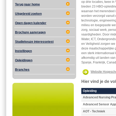
op drie locaties, twee i
Terug naar home
bieden 23 HBO-opleidin
waarvan het merendeel i
Uitgebreid zoeken
worden verzorgd vanuit 
technologie, engineerin
Open dagen kalender
milieu en toegepaste we
zorg, sociaal werk, pers
Brochure aanvragen
vaardigheden. Door mid
Water, ICT, Ondergrond
Studiekeuze interessetest
en Veiligheid zorgen we
deze maatschappelijke 
Instellingen
een sterk internationaal
afkomstig uit landen van
Opleidingen
Spanje, Frankrijk, Cana
Branches
Website Hogescho
Hier vind je de v
Opleiding
Advanced Nursing Pra
Advanced Sensor Appl
AOT - Techniek