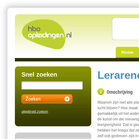
Home
Leraren
Snel zoeken
Waarom zijn niet alle pl
lucht blijven? Hoe maak
uitgebreid zoeken
gemakkelijk uit het water
de kunst om die nieuwsgi
leergierigheid. Dat is 
hebben het imago dat ze 
zelf ook gedreven zijn i