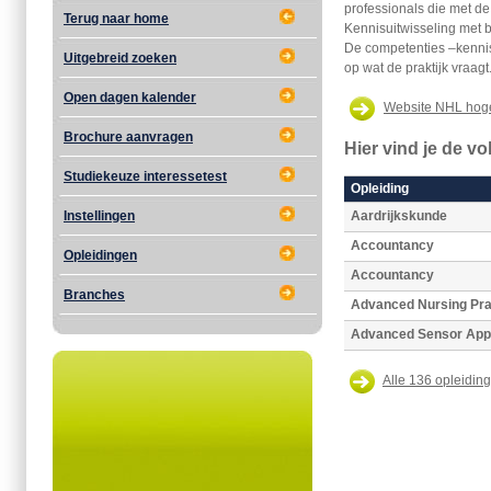
professionals die met d
Terug naar home
Kennisuitwisseling met be
De competenties –kennis
Uitgebreid zoeken
op wat de praktijk vraagt
Open dagen kalender
Website NHL hog
Brochure aanvragen
Hier vind je de v
Studiekeuze interessetest
Opleiding
Instellingen
Aardrijkskunde
Accountancy
Opleidingen
Accountancy
Branches
Advanced Nursing Pra
Advanced Sensor Appl
Alle 136 opleiding