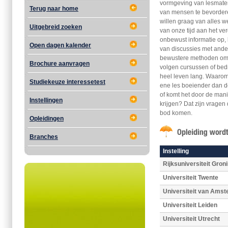
vormgeving van lesmateri
Terug naar home
van mensen te bevordere
willen graag van alles 
Uitgebreid zoeken
van onze tijd aan het ve
onbewust informatie op, b
Open dagen kalender
van discussies met andere
bewustere methoden om 
Brochure aanvragen
volgen cursussen of bed
heel leven lang. Waarom
Studiekeuze interessetest
ene les boeiender dan d
of komt het door de man
Instellingen
krijgen? Dat zijn vragen
bod komen.
Opleidingen
Branches
Instelling
Rijksuniversiteit Gron
Universiteit Twente
Universiteit van Ams
Universiteit Leiden
Universiteit Utrecht