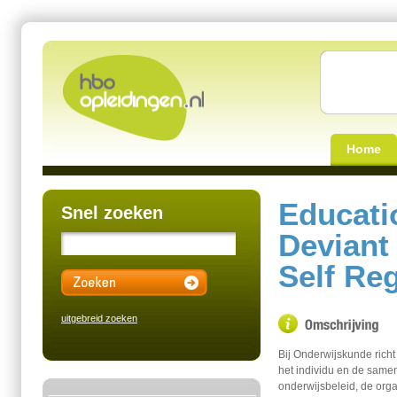
Home
Educati
Snel zoeken
Deviant
Self Re
uitgebreid zoeken
Bij Onderwijskunde richt
het individu en de samen
onderwijsbeleid, de org